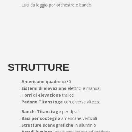
. Luci da leggio per orchestre e bande
STRUTTURE
.
Americane quadre
qx30
.
Sistemi di elevazione
elettrici e manuali
.
Torri di elevazione
tralicci
.
Pedane Titanstage
con diverse altezze
.
Banchi Titanstage
per dj set
.
Basi per sostegno
americane verticali
.
Strutture scenografiche
in alluminio
.
Arredi luminosi
per eventi indoor ed outdoor